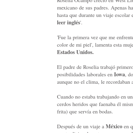
Roselia Ocampo creció en West Libe
mexicano de sus padres. Apenas ha
hasta que durante un viaje escolar e
leer inglés
'.
'Fue la primera vez que me enfren
color de mi piel', lamenta esta mu
Estados Unidos.
El padre de Roselia trabajó primero 
Iowa
posibilidades laborales en
, d
aunque no el clima, le recordaban 
Cuando no estaba trabajando en una
cerdos heridos que faenaba él mism
frita) que servía en bodas.
México
Después de un viaje a
en qu