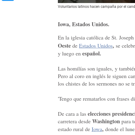
Voluntarios latinos hacen campaña por el candi
Iowa, Estados Unidos.
En la iglesia católica de St. Josep
Oeste
,
de
Estados Unidos
se celeb
español.
y luego en
Las homilías son iguales, y tambié
Pero al coro en inglés le siguen ca
los chistes de los sermones no se t
'Tengo que rematarlos con frases di
elecciones presidenc
De cara a las
Washington
carretera desde
para t
,
estado rural de
Iowa
donde el lunes