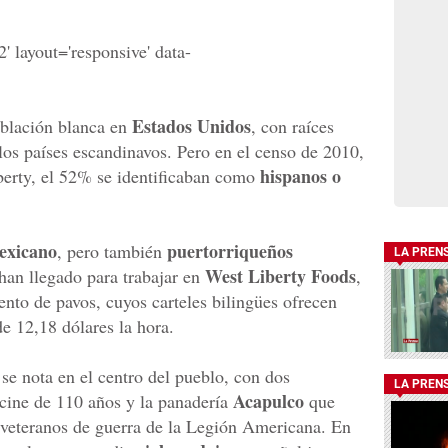
' layout='responsive' data-
Estados Unidos
oblación blanca en
, con raíces
los países escandinavos. Pero en el censo de 2010,
hispanos o
berty, el 52% se identificaban como
exicano
puertorriqueños
, pero también
LA PREN
West Liberty Foods
han llegado para trabajar en
,
nto de pavos, cuyos carteles bilingües ofrecen
e 12,18 dólares la hora.
se nota en el centro del pueblo, con dos
LA PREN
Acapulco
 cine de 110 años y la panadería
que
 veteranos de guerra de la Legión Americana. En