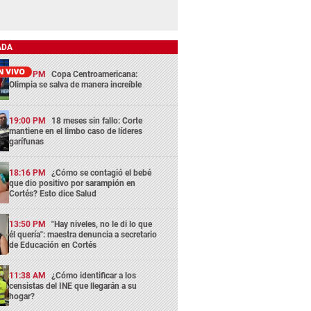
ADA
13:29 PM
Copa Centroamericana:
Olimpia se salva de manera increíble
19:00 PM
18 meses sin fallo: Corte
mantiene en el limbo caso de líderes
garífunas
18:16 PM
¿Cómo se contagió el bebé
que dio positivo por sarampión en
Cortés? Esto dice Salud
13:50 PM
"Hay niveles, no le di lo que
él quería": maestra denuncia a secretario
de Educación en Cortés
11:38 AM
¿Cómo identificar a los
censistas del INE que llegarán a su
hogar?