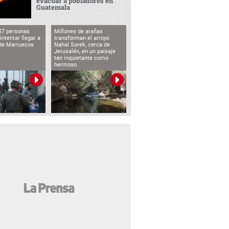
evacuar a pobladores en
Guatemala
57 personas
Millones de arañas
intentar llegar a
transforman el arroyo
de Marruecos
Nahal Sorek, cerca de
Jerusalén, en un paisaje
tan inquietante como
hermoso