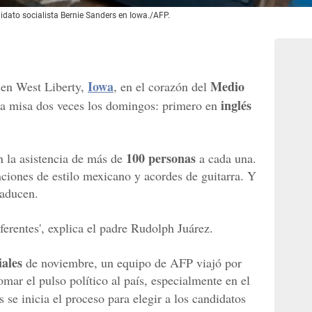
dato socialista Bernie Sanders en Iowa./AFP.
Iowa
Medio
h en West Liberty,
, en el corazón del
inglés
ra misa dos veces los domingos: primero en
100 personas
n la asistencia de más de
a cada una.
nciones de estilo mexicano y acordes de guitarra. Y
raducen.
ferentes', explica el padre Rudolph Juárez.
iales
de noviembre, un equipo de AFP viajó por
omar el pulso político al país, especialmente en el
 se inicia el proceso para elegir a los candidatos