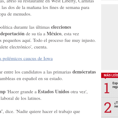
as, abrió su restaurante en West Liberty, Carnitas
 las dos de la mañana los fines de semana para
a sopa de menudos.
elecciones
política durante las últimas
deportación
México
a
de su tía a
, esta vez
os pequeños aquí. Todo el proceso fue muy injusto.
lete electrónico', cuenta.
s polémicos caucus de Iowa
demócratas
ar entre los candidatos a las primarias
MÁS LEÍ
ambleas en español en su estado.
Esp
rega
mp
Estados Unidos
'Hacer grande a
otra vez',
laboral de los latinos.
¿T
re
s'
, dice. 'Nadie quiere hacer el trabajo que