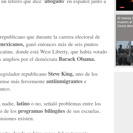
'abogado'
n un letrero que dice
en español junto a
Al menos 
mueren al 
Ceuta des
republicano que durante la carrera electoral de
mexicanos,
ganó entonces más de seis puntos
atine, donde está West Liberty, que había votado
Barack Obama.
 amplios por el demócrata
Steve King,
legislador republicano
uno de los
antiinmigrantes
dense más ferozmente
e
lanco.
,
latino
nadie,
o no, señaló problemas entre los
programas bilingües
lo de los
de sus escuelas.
nsiones existen.