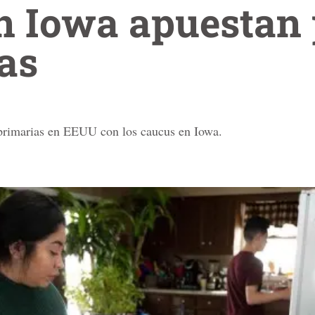
n Iowa apuestan 
as
 primarias en EEUU con los caucus en Iowa.