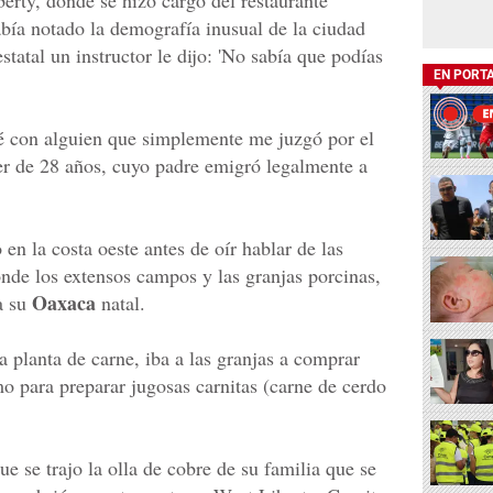
rty, donde se hizo cargo del restaurante
bía notado la demografía inusual de la ciudad
statal un instructor le dijo: 'No sabía que podías
EN PORT
té con alguien que simplemente me juzgó por el
jer de 28 años, cuyo padre emigró legalmente a
en la costa oeste antes de oír hablar de las
onde los extensos campos y las granjas porcinas,
Oaxaca
a su
natal.
 planta de carne, iba a las granjas a comprar
o para preparar jugosas carnitas (carne de cerdo
e se trajo la olla de cobre de su familia que se