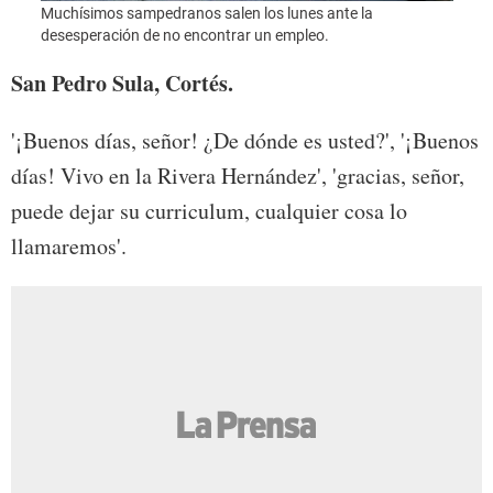
Muchísimos sampedranos salen los lunes ante la
Muchí
desesperación de no encontrar un empleo.
deses
San Pedro Sula, Cortés.
'
¡
Buenos días, señor!
¿D
e dónde es usted?', '
¡B
uenos
días! Vivo en la Rivera Hernández', 'gracias, señor,
puede dejar su curriculum, cualquier cosa lo
llamaremos'.