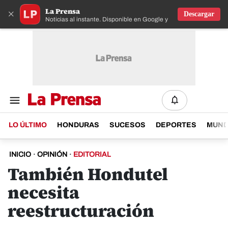
La Prensa
×
Descargar
Noticias al instante. Disponible en Google y IOS
LO ÚLTIMO
HONDURAS
SUCESOS
DEPORTES
MUN
INICIO
·
OPINIÓN
·
EDITORIAL
También Hondutel
necesita
reestructuración