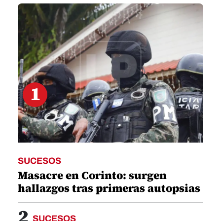
1
minute,
22
seconds
1
SUCESOS
Masacre en Corinto: surgen
hallazgos tras primeras autopsias
2
SUCESOS