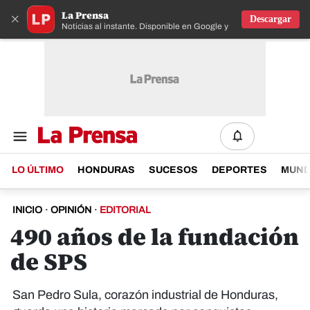
La Prensa
×
Descargar
Noticias al instante. Disponible en Google y IOS
LO ÚLTIMO
HONDURAS
SUCESOS
DEPORTES
MUN
INICIO
·
OPINIÓN
·
EDITORIAL
490 años de la fundación
de SPS
San Pedro Sula, corazón industrial de Honduras,