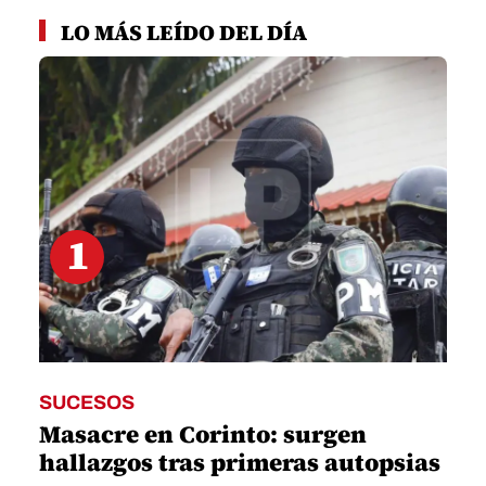
0
seconds
LO MÁS LEÍDO DEL DÍA
of
1
minute,
1
second
1
SUCESOS
Masacre en Corinto: surgen
hallazgos tras primeras autopsias