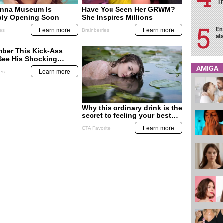
T
En
at
AMIGA