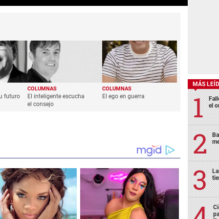
MÁS LEÍ
COLUMNAS
COLUMNAS
u futuro
El inteligente escucha
El ego en guerra
Fall
el consejo
el o
Ba
me
La
ti
Ci
pa