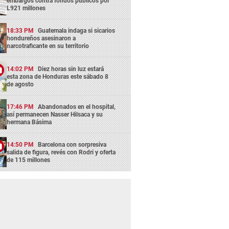
embargos contra fondos públicos por
L921 millones
18:33 PM
Guatemala indaga si sicarios
hondureños asesinaron a
narcotraficante en su territorio
14:02 PM
Diez horas sin luz estará
esta zona de Honduras este sábado 8
de agosto
17:46 PM
Abandonados en el hospital,
así permanecen Nasser Hilsaca y su
hermana Básima
14:50 PM
Barcelona con sorpresiva
salida de figura, revés con Rodri y oferta
de 115 millones