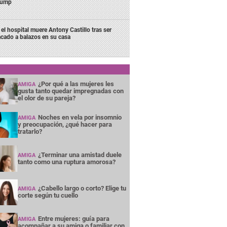
rump
 el hospital muere Antony Castillo tras ser
acado a balazos en su casa
¿Por qué a las mujeres les
AMIGA
gusta tanto quedar impregnadas con
el olor de su pareja?
Noches en vela por insomnio
AMIGA
y preocupación, ¿qué hacer para
tratarlo?
¿Terminar una amistad duele
AMIGA
tanto como una ruptura amorosa?
¿Cabello largo o corto? Elige tu
AMIGA
corte según tu cuello
Entre mujeres: guía para
AMIGA
acompañar a su amiga o familiar con