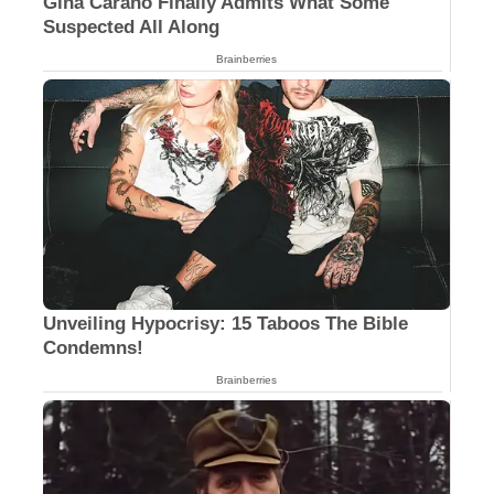
Gina Carano Finally Admits What Some
Suspected All Along
Brainberries
Unveiling Hypocrisy: 15 Taboos The Bible
Condemns!
Brainberries