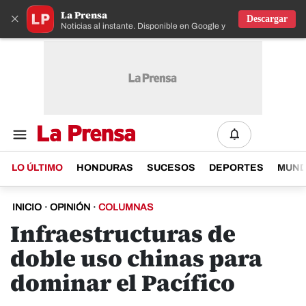
La Prensa
×
Descargar
Noticias al instante. Disponible en Google y IOS
LO ÚLTIMO
HONDURAS
SUCESOS
DEPORTES
MUN
INICIO
·
OPINIÓN
·
COLUMNAS
Infraestructuras de
doble uso chinas para
dominar el Pacífico