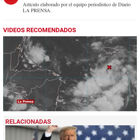
Artículo elaborado por el equipo periodístico de Diario
LA PRENSA.
VIDEOS RECOMENDADOS
0
seconds
of
59
seconds