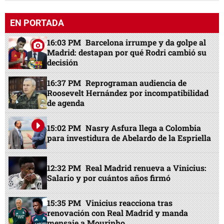
EN PORTADA
16:03 PM
Barcelona irrumpe y da golpe al
Madrid: destapan por qué Rodri cambió su
decisión
16:37 PM
Reprograman audiencia de
Roosevelt Hernández por incompatibilidad
de agenda
15:02 PM
Nasry Asfura llega a Colombia
para investidura de Abelardo de la Espriella
12:32 PM
Real Madrid renueva a Vinicius:
Salario y por cuántos años firmó
15:35 PM
Vinicius reacciona tras
renovación con Real Madrid y manda
mensaje a Mourinho