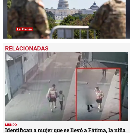
0
seconds
of
54
seconds
MUNDO
Identifican a mujer que se llevó a Fátima, la niña