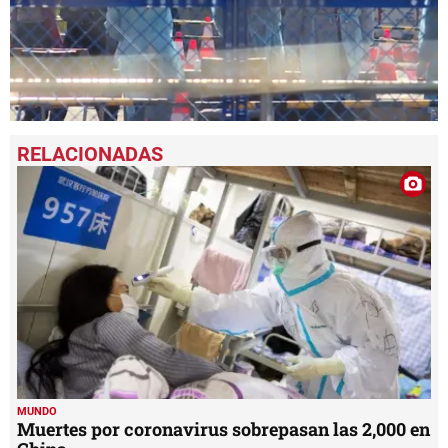
0
seconds
of
1
minute,
46
seconds
MUNDO
Muertes por coronavirus sobrepasan las 2,000 en