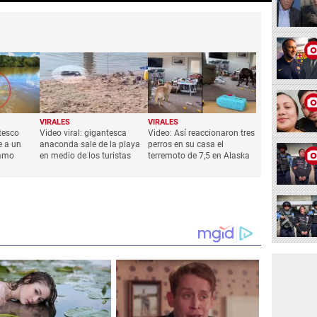
VIRALES
VIRALES
tesco
Video viral: gigantesca
Video: Así reaccionaron tres
e a un
anaconda sale de la playa
perros en su casa el
 amo
en medio de los turistas
terremoto de 7,5 en Alaska