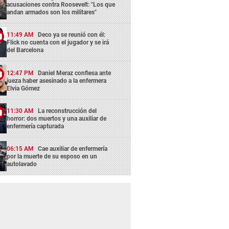
acusaciones contra Roosevelt: "Los que
andan armados son los militares"
11:49 AM
Deco ya se reunió con él:
Flick no cuenta con el jugador y se irá
del Barcelona
12:47 PM
Daniel Meraz confiesa ante
jueza haber asesinado a la enfermera
Elvia Gómez
11:30 AM
La reconstrucción del
horror: dos muertos y una auxiliar de
enfermería capturada
06:15 AM
Cae auxiliar de enfermería
por la muerte de su esposo en un
autolavado