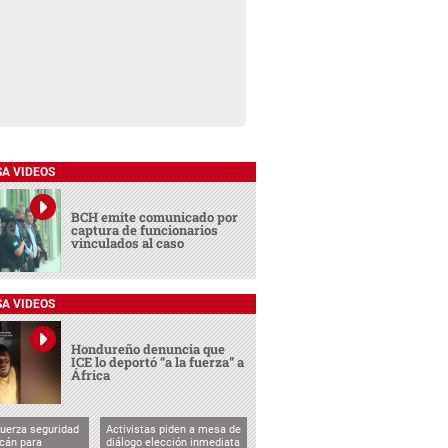
SA VIDEOS
BCH emite comunicado por
captura de funcionarios
vinculados al caso
SA VIDEOS
Hondureño denuncia que
ICE lo deportó “a la fuerza” a
África
uerza seguridad
Activistas piden a mesa de
cán para
diálogo elección inmediata