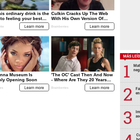
MÁS LEÍ
Mat
neg
Fa
en
Im
as
Cu
bo