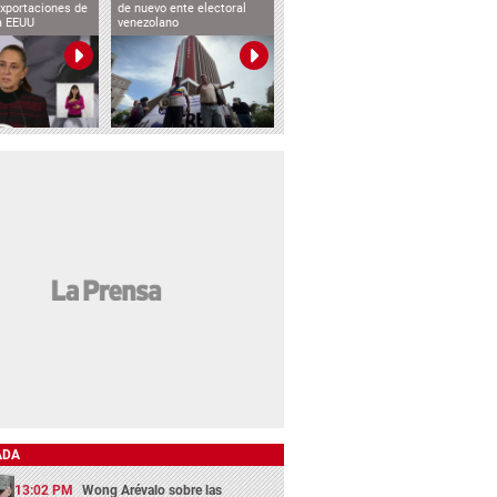
exportaciones de
de nuevo ente electoral
a EEUU
venezolano
ADA
13:02 PM
Wong Arévalo sobre las