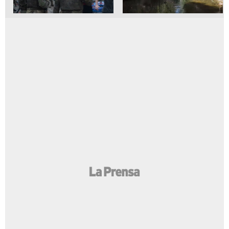
Volcán de Fuego se intensifica y obliga
a evacuar a pobladores en Guatemala
Al menos 57 personas mueren al
Millones de arañas transforman el
intentar llegar a Ceuta desde
arroyo Nahal Sorek, cerca de
Marruecos
Jerusalén, en un paisaje tan
inquietante como hermoso