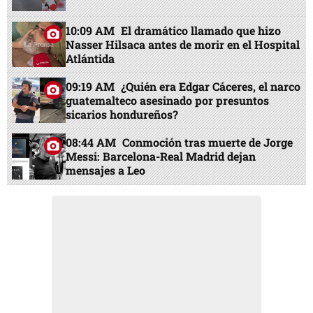
10:09 AM
El dramático llamado que hizo
Nasser Hilsaca antes de morir en el Hospital
Atlántida
09:19 AM
¿Quién era Edgar Cáceres, el narco
guatemalteco asesinado por presuntos
sicarios hondureños?
08:44 AM
Conmoción tras muerte de Jorge
Messi: Barcelona-Real Madrid dejan
mensajes a Leo