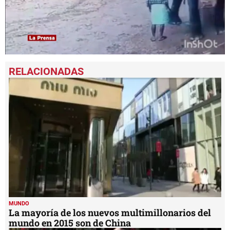
0
seconds
of
1
minute,
12
seconds
MUNDO
La mayoría de los nuevos multimillonarios del
mundo en 2015 son de China