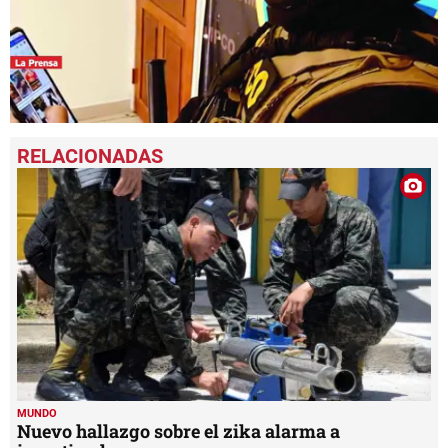
0
seconds
of
2
minutes,
19
seconds
MUNDO
Nuevo hallazgo sobre el zika alarma a