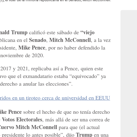
nald Trump
“viejo
calificó este sábado de
Senado
Mitch McConnell
blicana en el
,
, a la vez
Mike Pence
esidente,
, por no haber defendido la
e noviembre de 2020.
 2017 y 2021, replicaba así a Pence, quien este
uvo que el exmandatario estaba “equivocado” ya
derecho a anular las elecciones”.
ridos en un tiroteo cerca de universidad en EEUU
ike Pence
sobre el hecho de que no tenía derecho
Votos Electorales
, más allá de ser una correa de
Cuervo Mitch McConnell
para que (el actual
Trump
 presidente lo antes posible”, dijo
en una