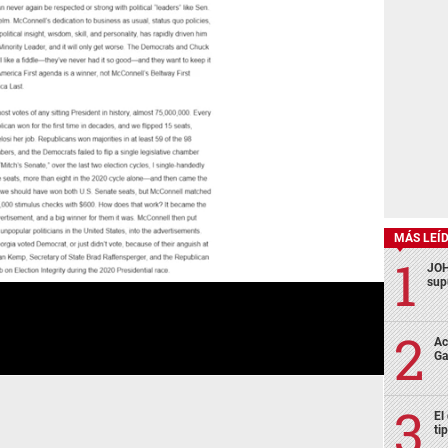
MÁS LEÍ
JOH
sup
Ac
Ga
El
ti