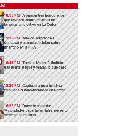
ADA
18:55 PM
A prisión tres hondureños
que llevaban cuatro millones de
lempiras en efectivo en La Ceiba
19:15 PM
México sorprende a
Concacaf y anuncia decisión sobre
Infantino en la FIFA
18:46 PM
Terrible: Muere futbolista
tras fuerte ataque y relatan lo que pasó
18:30 PM
Capturan a guía turística
vinculada al narcomenudeo en Roatán
16:32 PM
Docente acosada:
"Autoridades departamentales, necesito
seriedad en mi caso"