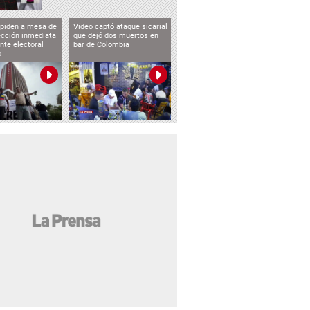
 piden a mesa de
Video captó ataque sicarial
ección inmediata
que dejó dos muertos en
nte electoral
bar de Colombia
o