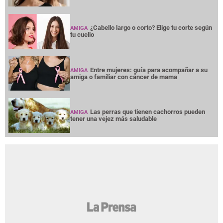
¿Cabello largo o corto? Elige tu corte según
AMIGA
tu cuello
Entre mujeres: guía para acompañar a su
AMIGA
amiga o familiar con cáncer de mama
Las perras que tienen cachorros pueden
AMIGA
tener una vejez más saludable