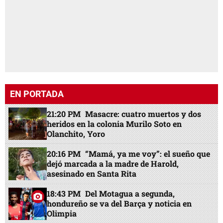
EN PORTADA
21:20 PM
Masacre: cuatro muertos y dos
heridos en la colonia Murilo Soto en
Olanchito, Yoro
20:16 PM
“Mamá, ya me voy”: el sueño que
dejó marcada a la madre de Harold,
asesinado en Santa Rita
18:43 PM
Del Motagua a segunda,
hondureño se va del Barça y noticia en
Olimpia