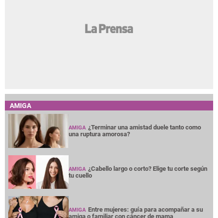
AMIGA
¿Terminar una amistad duele tanto como
AMIGA
una ruptura amorosa?
¿Cabello largo o corto? Elige tu corte según
AMIGA
tu cuello
Entre mujeres: guía para acompañar a su
AMIGA
amiga o familiar con cáncer de mama