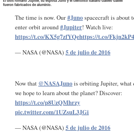
El dios romano Júpiter, su esposa Juno y el científico italiano Galileo Galilei
fueron fabricados de aluminio.
#Juno
The time is now. Our
spacecraft is about t
#Jupiter
enter orbit around
! Watch live:
https://t.co/KX5g7zfYQe
https://t.co/Fkjn2k
5 de julio de 2016
— NASA (@NASA)
@NASAJuno
Now that
is orbiting Jupiter, what
we hope to learn about the planet? Discover:
https://t.co/p8UzQMhrzy
pic.twitter.com/1UZsuL3JGi
5 de julio de 2016
— NASA (@NASA)