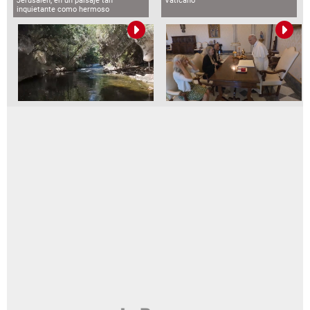
Jerusalén, en un paisaje tan
Vaticano
inquietante como hermoso