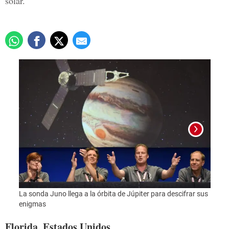
solar.
Foto:
La sonda Juno llega a la órbita de Júpiter para descifrar sus
enigmas
Florida, Estados Unidos