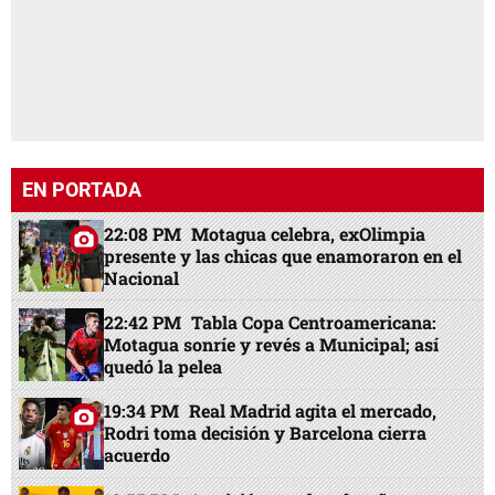
EN PORTADA
22:08 PM
Motagua celebra, exOlimpia
presente y las chicas que enamoraron en el
Nacional
22:42 PM
Tabla Copa Centroamericana:
Motagua sonríe y revés a Municipal; así
quedó la pelea
19:34 PM
Real Madrid agita el mercado,
Rodri toma decisión y Barcelona cierra
acuerdo