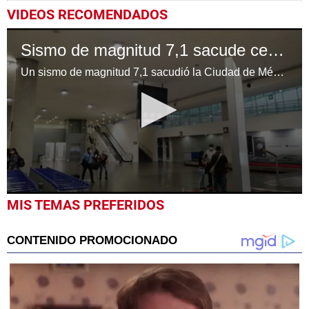
VIDEOS RECOMENDADOS
Sismo de magnitud 7,1 sacude centro de México
Un sismo de magnitud 7,1 sacudió la Ciudad de México y regiones aledañas la noche del martes, dejando hasta el momento un fallecido pero tras la caída de un poste.
0
MIS TEMAS PREFERIDOS
seconds
of
52
seconds