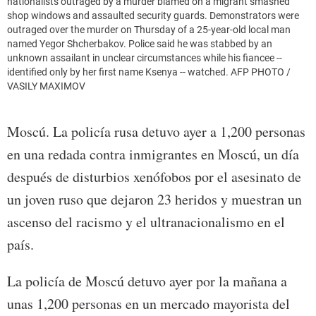
nationalists outraged by a murder blamed on a migrant smashed
shop windows and assaulted security guards. Demonstrators were
outraged over the murder on Thursday of a 25-year-old local man
named Yegor Shcherbakov. Police said he was stabbed by an
unknown assailant in unclear circumstances while his fiancee --
identified only by her first name Ksenya -- watched. AFP PHOTO /
VASILY MAXIMOV
Moscú. La policía rusa detuvo ayer a 1,200 personas
en una redada contra inmigrantes en Moscú, un día
después de disturbios xenófobos por el asesinato de
un joven ruso que dejaron 23 heridos y muestran un
ascenso del racismo y el ultranacionalismo en el
país.
La policía de Moscú detuvo ayer por la mañana a
unas 1,200 personas en un mercado mayorista del