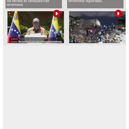
los heridos en Venezuela tras
terremotos registrados
terremotos