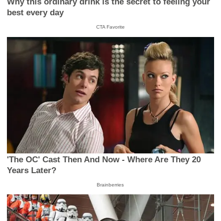
Why this ordinary drink is the secret to feeling your
best every day
CTA Favorite
'The OC' Cast Then And Now - Where Are They 20
Years Later?
Brainberries