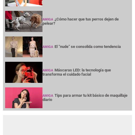
¿Cómo hacer que tus perros dejen de
AMIGA
pelear?
El “nude” se consolida como tendencia
AMIGA
Máscaras LED: la tecnología que
AMIGA
transforma el cuidado facial
Tips para armar tu kit básico de maquillaje
AMIGA
diario