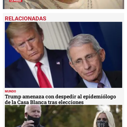
0
seconds
of
3
minutes,
1
second
MUNDO
Trump amenaza con despedir al epidemiólogo
de la Casa Blanca tras elecciones