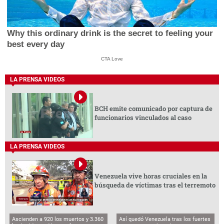
Why this ordinary drink is the secret to feeling your
best every day
CTA Love
LA PRENSA VIDEOS
BCH emite comunicado por captura de
funcionarios vinculados al caso
LA PRENSA VIDEOS
Venezuela vive horas cruciales en la
búsqueda de víctimas tras el terremoto
Ascienden a 920 los muertos y 3.360
Así quedó Venezuela tras los fuertes