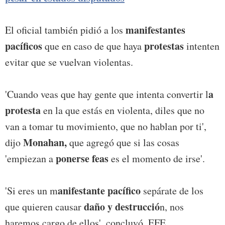
manifestantes
El oficial también pidió a los
pacíficos
protestas
que en caso de que haya
intenten
evitar que se vuelvan violentas.
a
'Cuando veas que hay gente que intenta convertir l
protesta
en la que estás en violenta, diles que no
van a tomar tu movimiento, que no hablan por ti',
Monahan,
dijo
que agregó que si las cosas
ponerse feas
'empiezan a
es el momento de irse'.
anifestante pacífico
'Si eres un m
sepárate de los
daño y destrucció
que quieren causar
n, nos
haremos cargo de ellos', concluyó. EFE