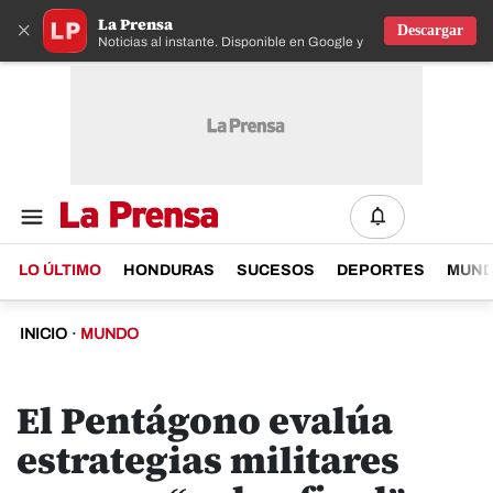
La Prensa
×
Descargar
Noticias al instante. Disponible en Google y IOS
LO ÚLTIMO
HONDURAS
SUCESOS
DEPORTES
MUN
INICIO
·
MUNDO
El Pentágono evalúa
estrategias militares