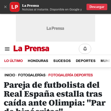
La Prensa
×
Descargar
Noticias al instante. Disponible en Google y IOS
LO ÚLTIMO
HONDURAS
SUCESOS
DEPORTES
MUN
INICIO
·
FOTOGALERÍAS
·
FOTOGALERÍA DEPORTES
Pareja de futbolista del
Real España estalla tras
caída ante Olimpia: "Par