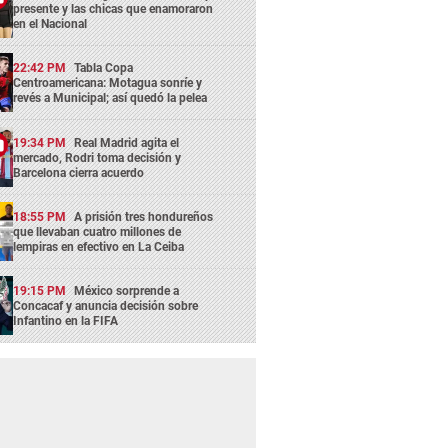
presente y las chicas que enamoraron
en el Nacional
22:42 PM
Tabla Copa
Centroamericana: Motagua sonríe y
revés a Municipal; así quedó la pelea
19:34 PM
Real Madrid agita el
mercado, Rodri toma decisión y
Barcelona cierra acuerdo
18:55 PM
A prisión tres hondureños
que llevaban cuatro millones de
lempiras en efectivo en La Ceiba
19:15 PM
México sorprende a
Concacaf y anuncia decisión sobre
Infantino en la FIFA