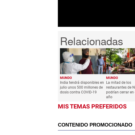
seconds
Volume
0%
MUNDO
MUNDO
India tendrá disponibles en
La mitad de los
julio unos 500 millones de
restaurantes de 
dosis contra COVID-19
podrían cerrar en
año
MIS TEMAS PREFERIDOS