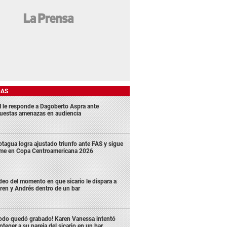
DAS
 le responde a Dagoberto Aspra ante
uestas amenazas en audiencia
tagua logra ajustado triunfo ante FAS y sigue
rme en Copa Centroamericana 2026
deo del momento en que sicario le dispara a
ren y Andrés dentro de un bar
odo quedó grabado! Karen Vanessa intentó
oteger a su pareja del sicario en un bar