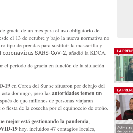
de gracia de un mes para el uso obligatorio de
esde el 13 de octubre y bajo la nueva normativa no
ro tipo de prendas para sustituir la mascarilla y
el
coronavirus SARS-CoV-2
, añadió la KDCA.
LA PREN
r el período de gracia en función de la situación
D-19
en Corea del Sur se situaron por debajo del
LA PREN
autoridades temen un
o este domingo, pero las
espués de que millones de personas viajaran
o fiesta de la cosecha por el equinoccio de otoño.
que mejor está gestionando la pandemia
,
OVID-19
hoy, incluidos 47 contagios locales,
Activistas
diálogo el