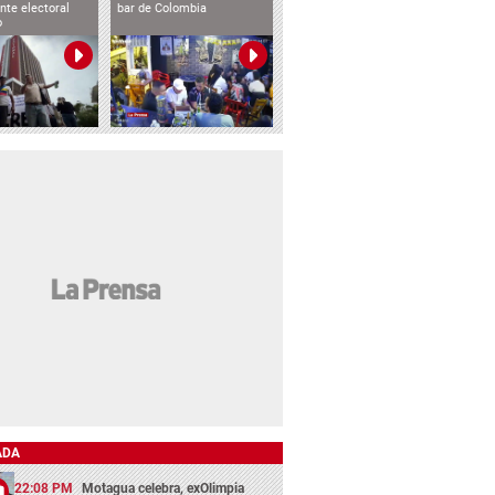
nte electoral
bar de Colombia
o
ADA
22:08 PM
Motagua celebra, exOlimpia