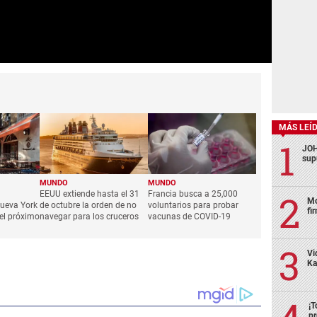
MÁS LEÍ
JOH
sup
MUNDO
MUNDO
EEUU extiende hasta el 31
Francia busca a 25,000
Mo
Nueva York
de octubre la orden de no
voluntarios para probar
fi
 el próximo
navegar para los cruceros
vacunas de COVID-19
Vi
Ka
¡T
pr