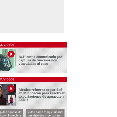
SA VIDEOS
BCH emite comunicado por
captura de funcionarios
vinculados al caso
SA VIDEOS
México refuerza seguridad
en Michoacán para reactivar
exportaciones de aguacate a
EEUU
 piden a mesa de
Video captó ataque sicarial
ección inmediata
que dejó dos muertos en