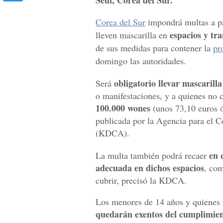
Seúl, Corea del Sur.
Corea del Sur
impondrá multas a pa
espacios y tr
lleven mascarilla en
de sus medidas para contener la
pr
domingo las autoridades.
obligatorio llevar mascarilla
Será
o manifestaciones, y a quienes no
100.000 wones
(unos 73,10 euros ó
publicada por la Agencia para el 
(KDCA).
en 
La multa también podrá recaer
adecuada en dichos espacios
, com
cubrir, precisó la KDCA.
Los menores de 14 años y quienes 
quedarán exentos del cumplimien