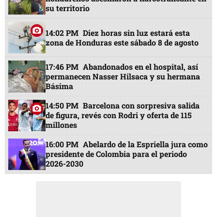
su territorio
14:02 PM
Diez horas sin luz estará esta
zona de Honduras este sábado 8 de agosto
17:46 PM
Abandonados en el hospital, así
permanecen Nasser Hilsaca y su hermana
Básima
14:50 PM
Barcelona con sorpresiva salida
de figura, revés con Rodri y oferta de 115
millones
16:00 PM
Abelardo de la Espriella jura como
presidente de Colombia para el periodo
2026-2030