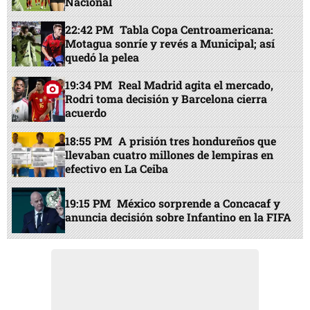
Nacional
22:42 PM
Tabla Copa Centroamericana:
Motagua sonríe y revés a Municipal; así
quedó la pelea
19:34 PM
Real Madrid agita el mercado,
Rodri toma decisión y Barcelona cierra
acuerdo
18:55 PM
A prisión tres hondureños que
llevaban cuatro millones de lempiras en
efectivo en La Ceiba
19:15 PM
México sorprende a Concacaf y
anuncia decisión sobre Infantino en la FIFA