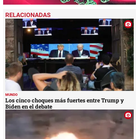
0
seconds
of
4
minutes,
25
seconds
MUNDO
Los cinco choques más fuertes entre Trump y
Biden en el debate