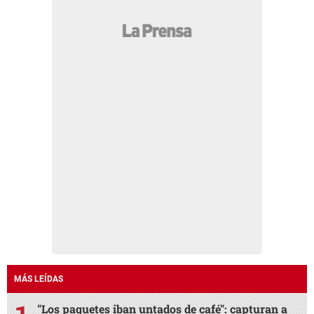
MÁS LEÍDAS
"Los paquetes iban untados de café": capturan a