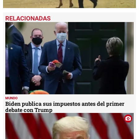
0
seconds
of
1
minute,
28
seconds
MUNDO
Biden publica sus impuestos antes del primer
debate con Trump