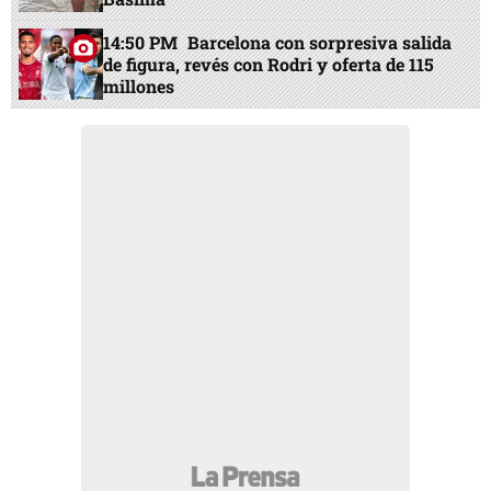
14:50 PM
Barcelona con sorpresiva salida
de figura, revés con Rodri y oferta de 115
millones