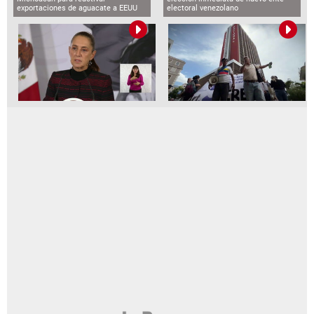
exportaciones de aguacate a EEUU
electoral venezolano