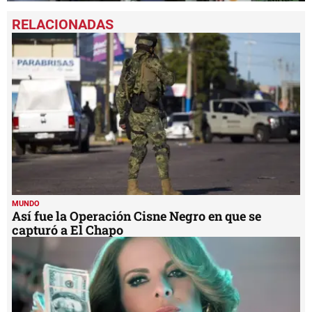
0
seconds
of
1
minute,
19
seconds
MUNDO
Así fue la Operación Cisne Negro en que se
capturó a El Chapo