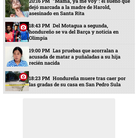
20:16 PM
“Mamá, ya me voy”: el sueño que
dejó marcada a la madre de Harold,
asesinado en Santa Rita
18:43 PM
Del Motagua a segunda,
hondureño se va del Barça y noticia en
Olimpia
19:00 PM
Las pruebas que acorralan a
acusada de matar a puñaladas a su hija
recién nacida
18:23 PM
Hondureña muere tras caer por
las gradas de su casa en San Pedro Sula