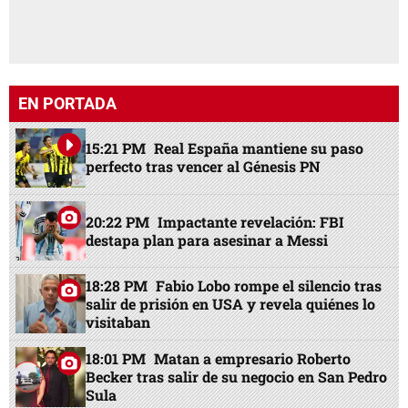
EN PORTADA
15:21 PM
Real España mantiene su paso
perfecto tras vencer al Génesis PN
20:22 PM
Impactante revelación: FBI
destapa plan para asesinar a Messi
18:28 PM
Fabio Lobo rompe el silencio tras
salir de prisión en USA y revela quiénes lo
visitaban
18:01 PM
Matan a empresario Roberto
Becker tras salir de su negocio en San Pedro
Sula