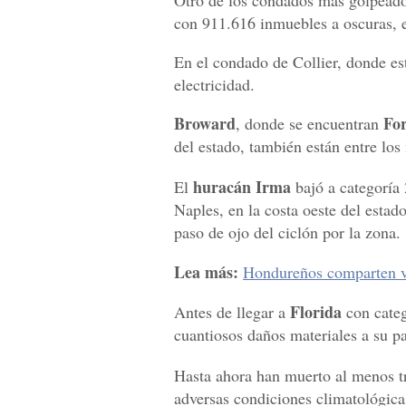
Otro de los condados más golpead
con 911.616 inmuebles a oscuras, e
En el condado de Collier, donde e
electricidad.
Broward
For
, donde se encuentran
del estado, también están entre los 
huracán Irma
El
bajó a categoría 
Naples, en la costa oeste del estad
paso de ojo del ciclón por la zona.
Lea más:
Hondureños comparten vi
Florida
Antes de llegar a
con categ
cuantiosos daños materiales a su pa
Hasta ahora han muerto al menos tr
adversas condiciones climatológica