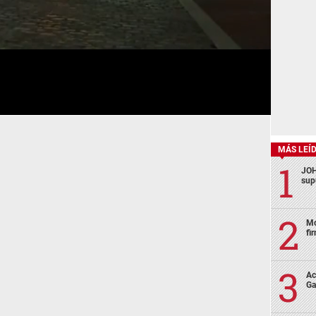
MÁS LEÍ
JOH
sup
Mo
fi
Ac
Ga