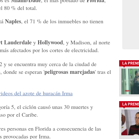
Miami-Dade
Florida
os es
, el más poblado de
,
l 80 % del total.
Naples
stá
, el 71 % de los inmuebles no tienen
t Lauderdale
Hollywood
y
, y Madison, al norte
más afectados por los cortes de electricidad.
2 y se encuentra muy cerca de la ciudad de
LA PREN
peligrosas marejadas
o, donde se esperan '
' tras el
deos del azote de huracán Irma
LA PREN
oría 5, el ciclón causó unas 30 muertes y
so por el Caribe.
es personas en Florida a consecuencia de las
s provocadas por Irma.