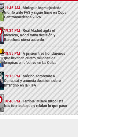
11:45 AM
Motagua logra ajustado
triunfo ante FAS y sigue firme en Copa
Centroamericana 2026
19:34 PM
Real Madrid agita el
mercado, Rodri toma decisión y
Barcelona cierra acuerdo
18:55 PM
A prisión tres hondureños
que llevaban cuatro millones de
lempiras en efectivo en La Ceiba
19:15 PM
México sorprende a
Concacaf y anuncia decisión sobre
Infantino en la FIFA
18:46 PM
Terrible: Muere futbolista
tras fuerte ataque y relatan lo que pasó