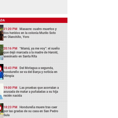
ADA
21:20 PM
Masacre: cuatro muertos y
dos heridos en la colonia Murilo Soto
en Olanchito, Yoro
20:16 PM
“Mamá, ya me voy”: el sueño
que dejó marcada a la madre de Harold,
asesinado en Santa Rita
18:43 PM
Del Motagua a segunda,
hondureño se va del Barça y noticia en
Olimpia
19:00 PM
Las pruebas que acorralan a
acusada de matar a puñaladas a su hija
recién nacida
18:23 PM
Hondureña muere tras caer
por las gradas de su casa en San Pedro
Sula