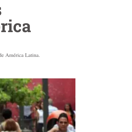
s
rica
de América Latina.