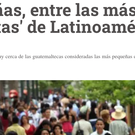
s, entre las má
tas' de Latinoamé
uy cerca de las guatemaltecas consideradas las más pequeñas 