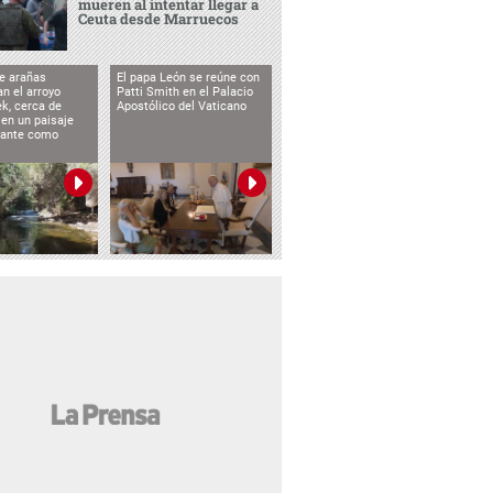
mueren al intentar llegar a
Ceuta desde Marruecos
e arañas
El papa León se reúne con
n el arroyo
Patti Smith en el Palacio
k, cerca de
Apostólico del Vaticano
 en un paisaje
etante como