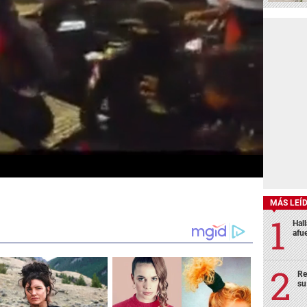
MÁS LEÍ
Hal
afu
Re
su