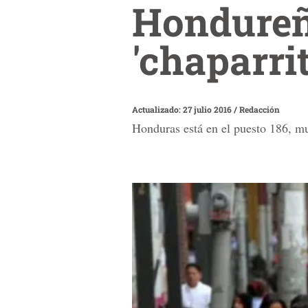
Hondureña
'chaparri
Actualizado: 27 julio 2016
/
Redacción
Honduras está en el puesto 186, m