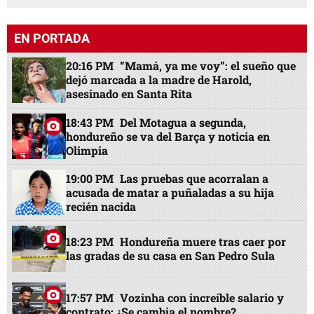
EN PORTADA
20:16 PM
“Mamá, ya me voy”: el sueño que
dejó marcada a la madre de Harold,
asesinado en Santa Rita
18:43 PM
Del Motagua a segunda,
hondureño se va del Barça y noticia en
Olimpia
19:00 PM
Las pruebas que acorralan a
acusada de matar a puñaladas a su hija
recién nacida
18:23 PM
Hondureña muere tras caer por
las gradas de su casa en San Pedro Sula
17:57 PM
Vozinha con increíble salario y
contrato: ¿Se cambia el nombre?