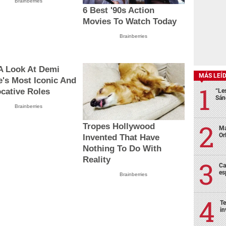
Brainberries
6 Best '90s Action
Movies To Watch Today
Brainberries
A Look At Demi
MÁS LEÍ
's Most Iconic And
cative Roles
“Le
Sán
Brainberries
Tropes Hollywood
Ma
Or
Invented That Have
Nothing To Do With
Reality
Ca
es
Brainberries
Te
in