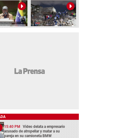
ADA
15:40 PM
Video delata a empresario
acusado de atropellar y matar a su
pareja en su camioneta BMW