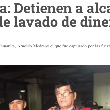
: Detienen a alc
e lavado de dine
 Chinaulta, Arnoldo Medrano el que fue capturado por las fuer