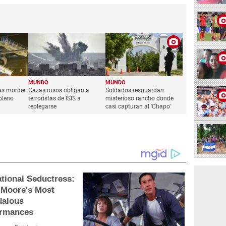
MUNDO
MUNDO
as morder
Cazas rusos obligan a
Soldados resguardan
pleno
terroristas de ISIS a
misterioso rancho donde
replegarse
casi capturan al 'Chapo'
tional Seductress:
 Moore's Most
dalous
ormances