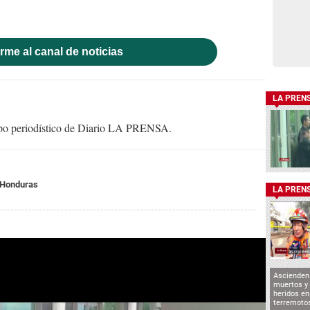
rme al canal de noticias
LA PREN
uipo periodístico de Diario LA PRENSA.
 Honduras
LA PREN
Ascienden 
muertos y 
heridos en
terremoto