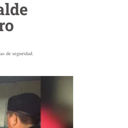
alde
ro
zas de seguridad.