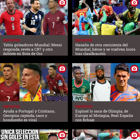
DEPORTES
DEPORTES
Tabla goleadores Mundial: Messi
Hazaña de otra cenicienta del
responde, revés a CR7 y otro
Mundial, héroe y se vuelven locos
doblete en Bota de Oro
tras clasificación
DEPORTES
DEPORTES
Ayuda a Portugal y Cristiano,
Espinel lo saca de Olimpia, de
Georgina captada, caos y
Europa al Motagua, Real España
hondureño es viral
con fichaje