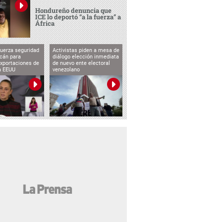
Hondureño denuncia que
ICE lo deportó “a la fuerza” a
África
uerza seguridad
Activistas piden a mesa de
cán para
diálogo elección inmediata
exportaciones de
de nuevo ente electoral
a EEUU
venezolano