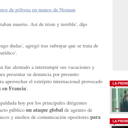
estos de pólvora en manos de Nisman
aban muerto. Así de triste y terrible', dijo
ngo dudas', agregó tras subrayar que se trata de
urídico'.
an fue alentado a interrumpir sus vacaciones y
ara presentar su denuncia por presunto
ra aprovechar el estrépito internacional provocado
LA PREN
s en Francia
'.
spaldada hoy por los principales dirigentes
un ataque global
 acto público
de agentes de
para
ómicos y medios de comunicación opositores
LA PREN