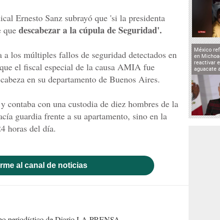
ical Ernesto Sanz subrayó que 'si la presidenta
descabezar a la cúpula de Seguridad'.
e que
México ref
a a los múltiples fallos de seguridad detectados en
en Michoa
reactivar 
 que el fiscal especial de la causa AMIA fue
aguacate 
a cabeza en su departamento de Buenos Aires.
 y contaba con una custodia de diez hombres de la
acía guardia frente a su apartamento, sino en la
24 horas del día.
rme al canal de noticias
uipo periodístico de Diario LA PRENSA.