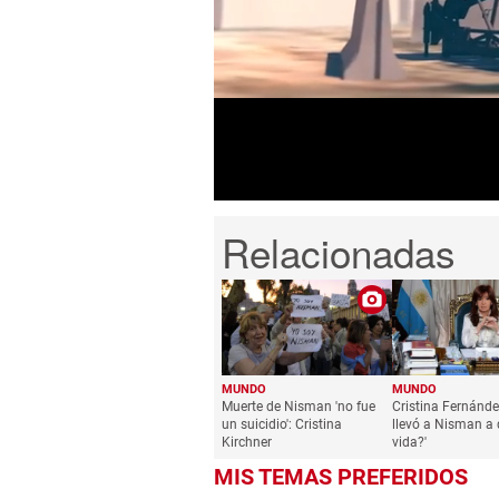
0
seconds
of
1
minute,
36
seconds
Volume
0%
MUNDO
MUNDO
Muerte de Nisman 'no fue
Cristina Fernánde
un suicidio': Cristina
llevó a Nisman a 
Kirchner
vida?'
MIS TEMAS PREFERIDOS