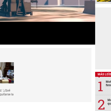
MÁS LEÍ
Mot
fir
z: '¿Qué
quitarse la
Mo
qu