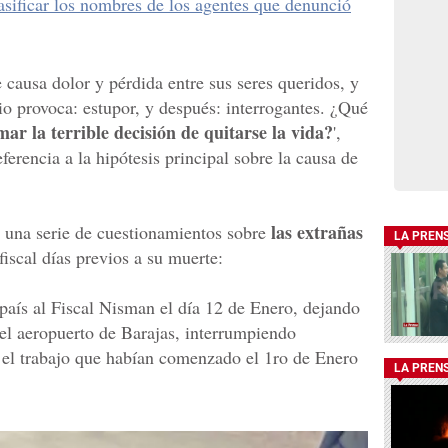
asificar los nombres de los agentes que denunció
 causa dolor y pérdida entre sus seres queridos, y
dio provoca: estupor, y después: interrogantes. ¿Qué
ar la terrible decisión de quitarse la vida?
',
eferencia a la hipótesis principal sobre la causa de
las extrañas
a una serie de cuestionamientos sobre
LA PREN
fiscal días previos a su muerte:
 país al Fiscal Nisman el día 12 de Enero, dejando
 el aeropuerto de Barajas, interrumpiendo
n el trabajo que habían comenzado el 1ro de Enero
LA PREN