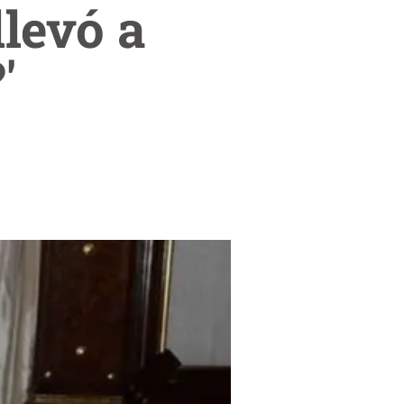
llevó a
'