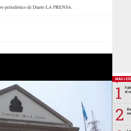
uipo periodístico de Diario LA PRENSA.
MÁS LEÍ
Fall
el o
Ba
me