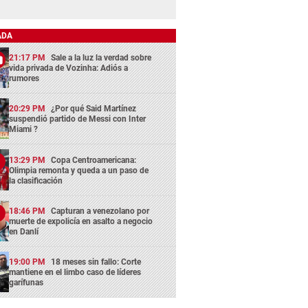
ADA
21:17 PM
Sale a la luz la verdad sobre
vida privada de Vozinha: Adiós a
rumores
20:29 PM
¿Por qué Said Martínez
suspendió partido de Messi con Inter
Miami ?
13:29 PM
Copa Centroamericana:
Olimpia remonta y queda a un paso de
la clasificación
18:46 PM
Capturan a venezolano por
muerte de expolicía en asalto a negocio
en Danlí
19:00 PM
18 meses sin fallo: Corte
mantiene en el limbo caso de líderes
garífunas