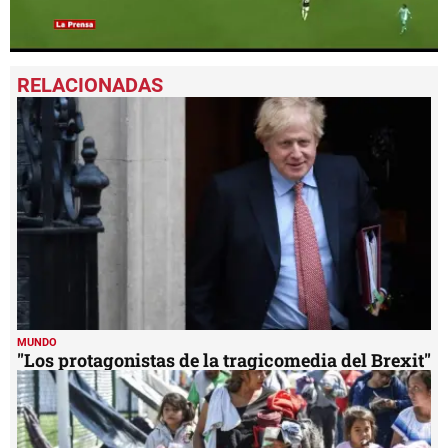
0
seconds
of
59
seconds
MUNDO
"Los protagonistas de la tragicomedia del Brexit"