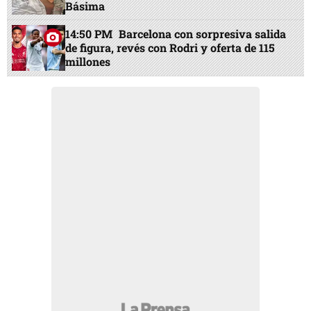
Básima
14:50 PM
Barcelona con sorpresiva salida
de figura, revés con Rodri y oferta de 115
millones