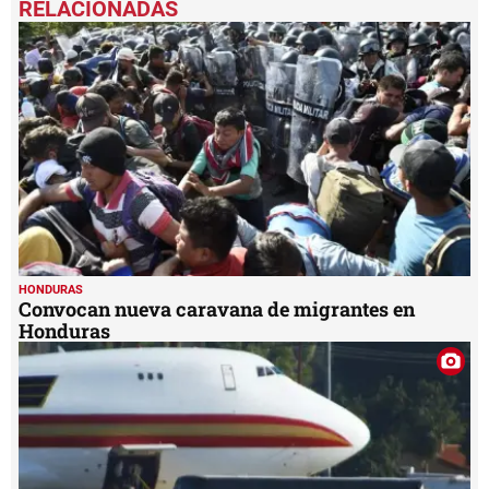
of
1
minute,
57
seconds
HONDURAS
Convocan nueva caravana de migrantes en
Honduras