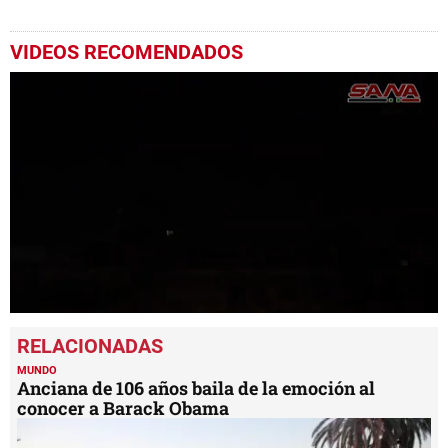
VIDEOS RECOMENDADOS
0
seconds
of
49
MUNDO
seconds
Anciana de 106 años baila de la emoción al
conocer a Barack Obama