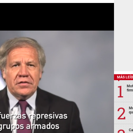
MÁS LEÍ
Mot
fir
Mo
qu
Ca