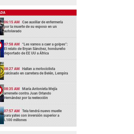
ADA
06:15 AM
Cae auxiliar de enfermería
por la muerte de su esposo en un
autolavado
07:58 AM
“Les vamos a caer a golpes”:
El relato de Bryan Sánchez, hondureño
deportado de EE UU a África
08:27 AM
Hallan a motociclista
calcinado en carretera de Belén, Lempira
08:35 AM
María Antonieta Mejía
arremete contra Juan Orlando
Hernández por la reelección
07:57 AM
Tela tendrá nuevo muelle
para yates con inversión superior a
L100 millones