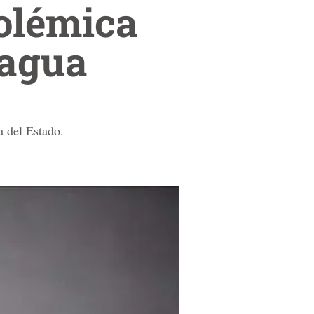
olémica
aragua
a del Estado.