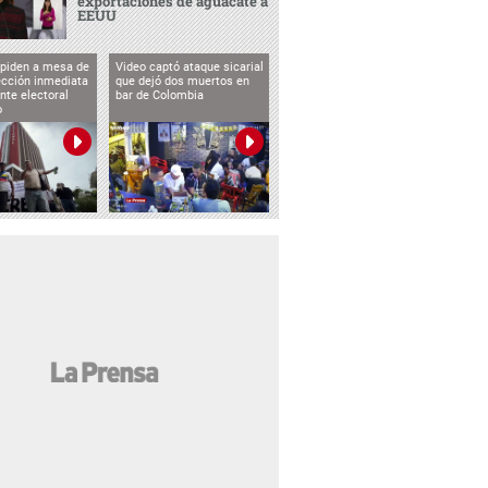
exportaciones de aguacate a
EEUU
 piden a mesa de
Video captó ataque sicarial
ección inmediata
que dejó dos muertos en
nte electoral
bar de Colombia
o