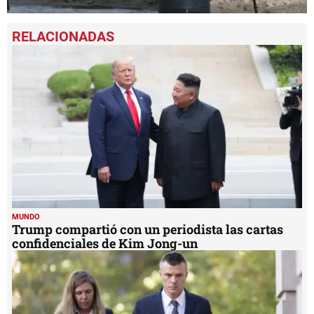
0
seconds
of
48
seconds
MUNDO
Trump compartió con un periodista las cartas
confidenciales de Kim Jong-un