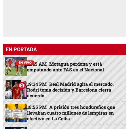
EN PORTADA
11:45 AM
Motagua perdona y está
empatando ante FAS en el Nacional
19:34 PM
Real Madrid agita el mercado,
Rodri toma decisión y Barcelona cierra
acuerdo
18:55 PM
A prisión tres hondureños que
llevaban cuatro millones de lempiras en
efectivo en La Ceiba