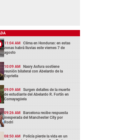
ADA
11:04 AM
Clima en Honduras: en estas
zonas habrá lluvias este viernes 7 de
agosto
10:09 AM
Nasry Asfura sostiene
reunión bilateral con Abelardo de la
Espriella
09:09 AM
Surgen detalles de la muerte
de estudiante del Abelardo R. Fortín en
Comayagüela
09:26 AM
Barcelona recibe respuesta
inesperada del Manchester City por
Rodri
08:50 AM
Policía pierde la vida en un