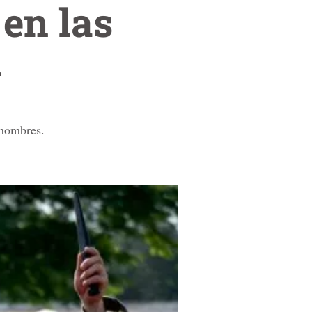
en las
A
 hombres.