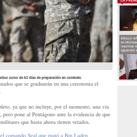
LA PREN
México ref
en Michoa
reactivar 
aguacate 
 arduo curso de 62 días de preparación en combate.
tunados que se graduarán en una ceremonia el
.
pleto, ya que no incluye, por el momento, una vía
s, pero pone al Pentágono ante la evidencia de que
militares que hasta ahora tienen vetados.
del comando Seal que mató a Bin Laden