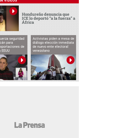
SA VIDEOS
Hondureño denuncia que
ICE lo deportó “a la fuerza” a
África
uerza seguridad
Activistas piden a mesa de
cán para
diálogo elección inmediata
exportaciones de
de nuevo ente electoral
a EEUU
venezolano