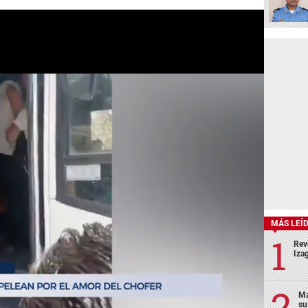
MÁS LEÍ
Rev
Izag
Ma
su