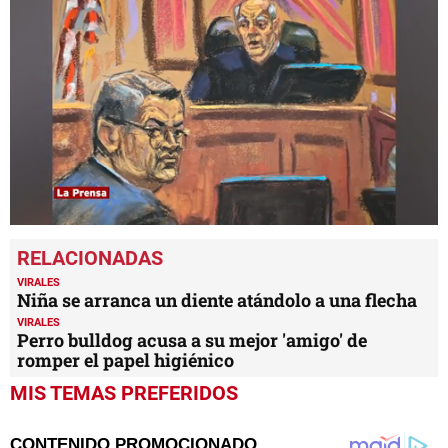
0
seconds
of
3
VIRALES
minutes,
Niña se arranca un diente atándolo a una flecha
19
VIRALES
seconds
Perro bulldog acusa a su mejor 'amigo' de
romper el papel higiénico
MIS TEMAS PREFERIDOS