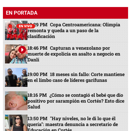
EN PORTADA
13:29 PM
Copa Centroamericana: Olimpia
remonta y queda a un paso de la
clasificación
18:46 PM
Capturan a venezolano por
muerte de expolicía en asalto a negocio en
Danlí
19:00 PM
18 meses sin fallo: Corte mantiene
en el limbo caso de líderes garífunas
18:16 PM
¿Cómo se contagió el bebé que dio
positivo por sarampión en Cortés? Esto dice
Salud
13:50 PM
"Hay niveles, no le di lo que él
quería": maestra denuncia a secretario de
Educación en Cortés