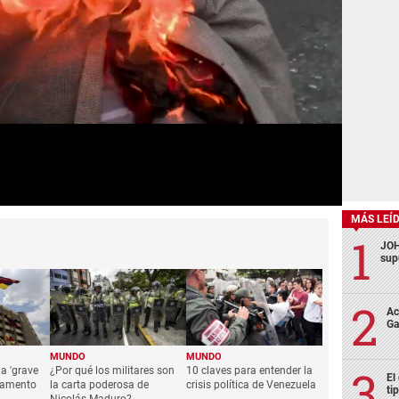
MÁS LEÍ
JOH
sup
Ac
Ga
MUNDO
MUNDO
a 'grave
¿Por qué los militares son
10 claves para entender la
El
rlamento
la carta poderosa de
crisis política de Venezuela
ti