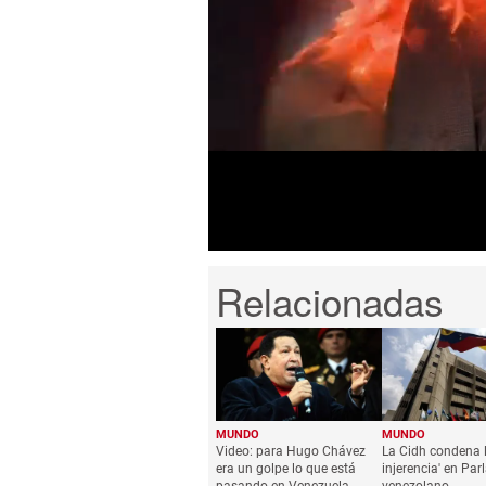
0
seconds
of
1
minute,
9
seconds
Volume
0%
MUNDO
MUNDO
Video: para Hugo Chávez
La Cidh condena l
era un golpe lo que está
injerencia' en Pa