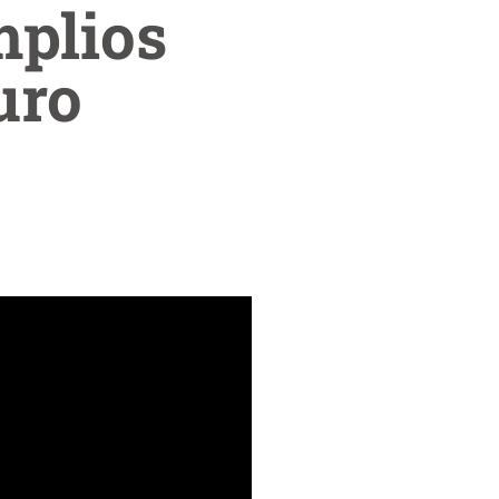
mplios
uro