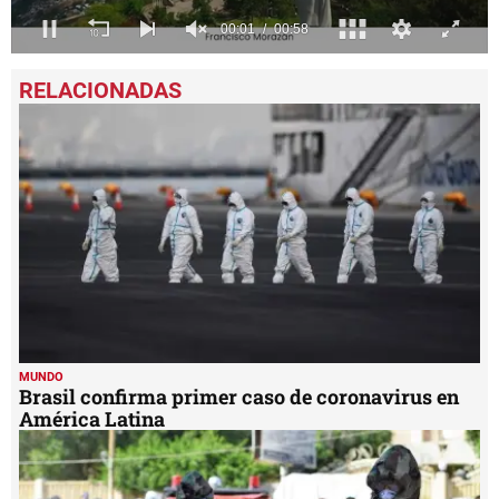
0
seconds
of
58
seconds
MUNDO
Brasil confirma primer caso de coronavirus en
América Latina