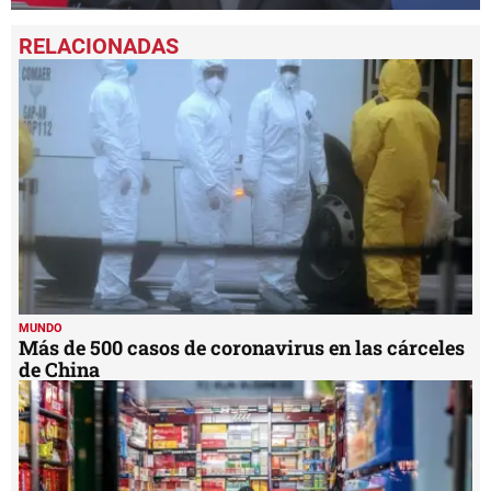
0
seconds
of
1
minute,
57
seconds
MUNDO
Más de 500 casos de coronavirus en las cárceles
de China